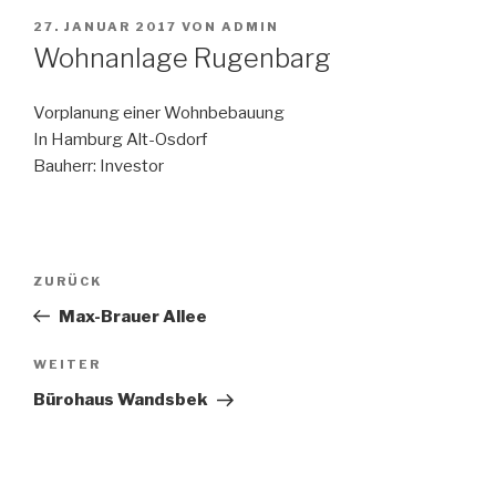
VERÖFFENTLICHT
27. JANUAR 2017
VON
ADMIN
AM
Wohnanlage Rugenbarg
Vorplanung einer Wohnbebauung
In Hamburg Alt-Osdorf
Bauherr: Investor
Beitragsnavigation
Vorheriger
ZURÜCK
Beitrag
Max-Brauer Allee
Nächster
WEITER
Beitrag
Bürohaus Wandsbek