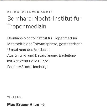
VERÖFFENTLICHT
27. MAI 2015
VON
ADMIN
AM
Bernhard-Nocht-Institut für
Tropenmedizin
Bernhard-Nocht-Institut für Tropenmedizin
Mitarbeit in der Entwurfsphase, gestalterische
Umsetzung des Vordachs.
Ausführung- und Detailplanung, Bauleitung
mit Architekt Gerd Ruete
Bauherr: Stadt Hamburg
Beitragsnavigation
Nächster
WEITER
Beitrag
Max-Brauer Allee